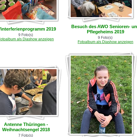
Besuch des AWO Senioren- u
interferienprogramm 2019
Pflegeheims 2019
9 Foto(s)
9 Foto(s)
Fotoalbum als Diashow anzeigen
Fotoalbum als Diashow anzeigen
Antenne Thüringen -
Weihnachtsengel 2018
7 Foto(s)