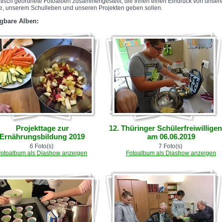
tisch geordnete Fotoalben zusammengestellt, die Ihnen einen Eindruck von unser
e, unserem Schulleben und unseren Projekten geben sollen.
gbare Alben:
Projekttage zur
12. Thüringer Schülerfreiwillige
Ernährungsbildung 2019
am 06.06.2019
6 Foto(s)
7 Foto(s)
Fotoalbum als Diashow anzeigen
Fotoalbum als Diashow anzeigen