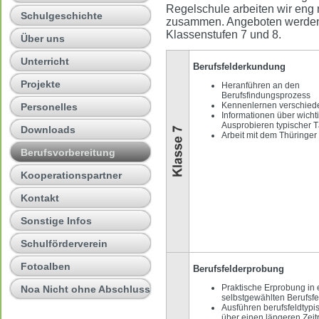
Regelschule arbeiten wir eng
Schulgeschichte
zusammen. Angeboten werden
Klassenstufen 7 und 8.
Über uns
Unterricht
Berufsfelderkundung
Projekte
Heranführen an den
Berufsfindungsprozess
Kennenlernen verschiede
Personelles
Informationen über wicht
Ausprobieren typischer T
Downloads
Arbeit mit dem Thüringe
Berufsvorbereitung
Kooperationspartner
Kontakt
Sonstige Infos
Schulförderverein
Fotoalben
Berufsfelderprobung
Praktische Erprobung in
Noa Nicht ohne Abschluss
selbstgewählten Berufsfe
Ausführen berufsfeldtypi
über einen längeren Zei